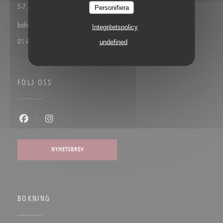
((öppnas i ett nytt fönster))
Personifiera
5-7, rue de la Bastille 75004 Paris
Integritetspolicy
undefined
01 42 72 87 82
FÖLJ OSS
Facebook ((öppnas i ett nytt fönster))
Instagram ((öppnas i ett nytt fönster))
NYHETSBREV
BOKNING