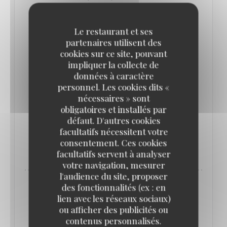
institution parisienne, la brasserie Bofinger !
Le restaurant et ses
Revivez l'émission et plongez dans les coulisses de
partenaires utilisent des
cookies sur ce site, pouvant
l’une de nos plus belles brasseries de Paris.
impliquer la collecte de
données à caractère
Bravo à notre directeur Sebastien Burdino, à notre
personnel. Les cookies dits «
Chef Georges Belondrade et à leurs équipes pour
nécessaires » sont
obligatoires et installés par
ce superbe travail au quotidien.
défaut. D'autres cookies
facultatifs nécessitent votre
consentement. Ces cookies
((OUVRE UNE NOUVELLE FENÊTRE))
LIRE L'ARTICLE
facultatifs servent à analyser
votre navigation, mesurer
l'audience du site, proposer
des fonctionnalités (ex : en
lien avec les réseaux sociaux)
ou afficher des publicités ou
contenus personnalisés.