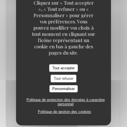
Cliquez sur « Tout accepter
», « Tout refuser » ou «
Personnaliser » pour gérer
vos préférences. Vous
pouvez modifier vos choix à
tout moment en cliquant sur
l'icône représentant un
cookie en bas à gauche des
CES BRASSERIES INCONTOURNABLES QUI
FONT LA FIERTÉ DE PARIS !
pages du site.
20/01/2025
Tout accepter
Paris regorge de brasseries incontournables,
Tout refuser
mêlant tradition, convivialité et un brun de
Personnaliser
désinvolture. Voici une sélection des meilleures
adresses pour savourer la cuisine française dans
Politique de protection des données à caractère
personnel
une ambiance authentique et chaleureuse.
Politique de gestion des cookies
Bofinger : l’Alsace au cœur de Paris