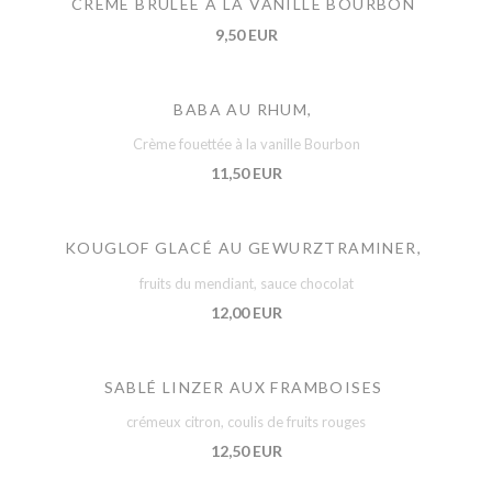
CRÈME BRÛLÉE À LA VANILLE BOURBON
9,50 EUR
BABA AU RHUM,
Crème fouettée à la vanille Bourbon
11,50 EUR
KOUGLOF GLACÉ AU GEWURZTRAMINER,
fruits du mendiant, sauce chocolat
12,00 EUR
SABLÉ LINZER AUX FRAMBOISES
crémeux citron, coulis de fruits rouges
12,50 EUR