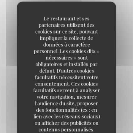
Le restaurant et ses
1/2 HOMARD* FROID
partenaires utilisent des
*Homard canadien.
cookies sur ce site, pouvant
26,00 EUR
impliquer la collecte de
données à caractère
personnel. Les cookies dits «
HOMARD* FROID
nécessaires » sont
obligatoires et installés par
*Homard canadien.
défaut. D'autres cookies
52,00 EUR
facultatifs nécessitent votre
(env. 550.
consentement. Ces cookies
facultatifs servent à analyser
votre navigation, mesurer
l'audience du site, proposer
des fonctionnalités (ex : en
lien avec les réseaux sociaux)
Entrées
ou afficher des publicités ou
contenus personnalisés.