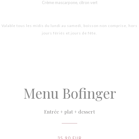
Crème mascarpone, citron vert
Valable tous les midis du lundi au samedi, boisson non comprise, hors
jours fériés et jours de fête.
Menu Bofinger
Entrée + plat + dessert
35,90 EUR