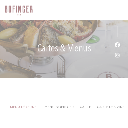
Personnalisation de vos choix en matière de cookies
Cartes & Menus
Face
Inst
MENU DÉJEUNER
MENU BOFINGER
CARTE
CARTE DES VINS