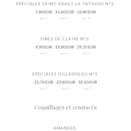
SPÉCIALES SAINT-VAAST LA TATIHOU N°3
7,80 EUR
15,60 EUR
23,40 EUR
par 3
par 6
par 9
FINES DE CLAIRE N°3
9,90 EUR
19,80 EUR
29,70 EUR
par 3
par 6
par 9
SPÉCIALES GILLARDEAU N°3
11,70 EUR
23,40 EUR
35,10 EUR
par 3
par 6
par 9
Coquillages et crustacés
AMANDES