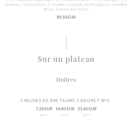
tourteau, 2 langoustines, 5 crevettes roses bio de Madagascar, crevettes
grises, 3 palourdes, bulots
89,50 EUR
Sur un plateau
Huîtres
CREUSES DE BRETAGNE CADORET N°3
7,20 EUR
14,40 EUR
21,60 EUR
par 3
par 6
par 9