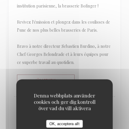
institution parisienne, la brasserie Bofinger !
Revivez l'émission et plongez dans les coulisses de
l’une de nos plus belles brasseries de Paris.
Bravo à notre directeur Sebastien Burdino, à notre
Chef Georges Belondrade et à leurs équipes pour
ce superbe travail au quotidien.
((ÖPPNAS I ETT NYTT FÖNSTER))
LÄS ARTIKELN
Denna webbplats använder
cookies och ger dig kontroll
över vad du vill aktivera
OK, acceptera allt