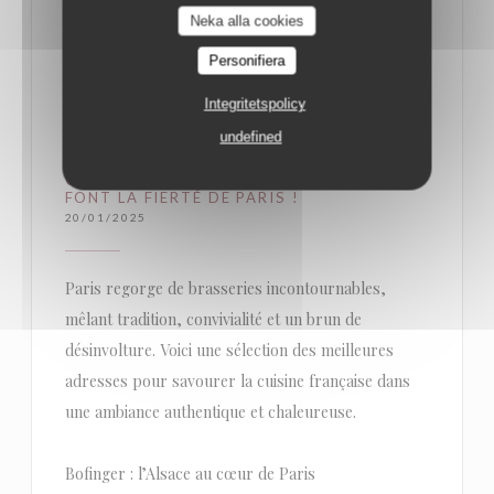
Neka alla cookies
Personifiera
Integritetspolicy
undefined
CES BRASSERIES INCONTOURNABLES QUI
FONT LA FIERTÉ DE PARIS !
20/01/2025
Paris regorge de brasseries incontournables,
mêlant tradition, convivialité et un brun de
désinvolture. Voici une sélection des meilleures
adresses pour savourer la cuisine française dans
une ambiance authentique et chaleureuse.
Bofinger : l’Alsace au cœur de Paris