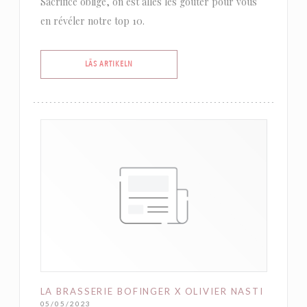
Sacrifice oblige, on est allés les goûter pour vous
en révéler notre top 10.
((ÖPPNAS I ETT NYTT FÖNSTER))
LÄS ARTIKELN
LA BRASSERIE BOFINGER X OLIVIER NASTI
05/05/2023