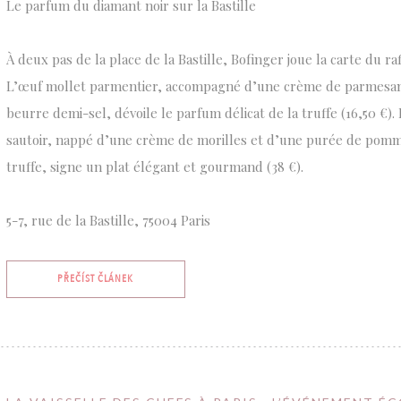
Le parfum du diamant noir sur la Bastille
À deux pas de la place de la Bastille, Bofinger joue la carte du raf
L’œuf mollet parmentier, accompagné d’une crème de parmesan 
beurre demi-sel, dévoile le parfum délicat de la truffe (16,50 €).
sautoir, nappé d’une crème de morilles et d’une purée de pomm
truffe, signe un plat élégant et gourmand (38 €).
5-7, rue de la Bastille, 75004 Paris
((OTEVŘE SE V NOVÉM OKNĚ))
PŘEČÍST ČLÁNEK