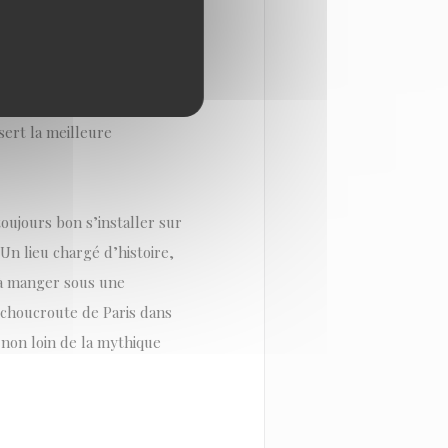
U DÉCOR ART
IS – SOUS UNE
ET
 sert la meilleure
toujours bon s’installer sur
Un lieu chargé d’histoire,
t à manger sous une
e choucroute de Paris dans
e non loin de la mythique