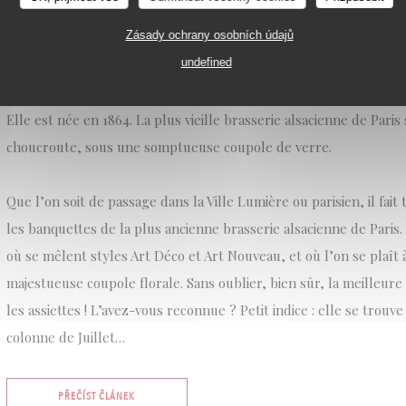
FONDÉE EN 1864, CETTE BRASSERIE ALSACIENNE A
NOUVEAU SERT LA MEILLEURE CHOUCROUTE DE PAR
Zásady ochrany osobních údajů
COUPOLE DE VERRE SPECTACULAIRE // PARIS SECR
28/07/2025
undefined
Elle est née en 1864. La plus vieille brasserie alsacienne de Paris
choucroute, sous une somptueuse coupole de verre.
Que l’on soit de passage dans la Ville Lumière ou parisien, il fait 
les banquettes de la plus ancienne brasserie alsacienne de Paris. 
où se mêlent styles Art Déco et Art Nouveau, et où l’on se plaî
majestueuse coupole florale. Sans oublier, bien sûr, la meilleur
les assiettes ! L’avez-vous reconnue ? Petit indice : elle se trouv
colonne de Juillet…
((OTEVŘE SE V NOVÉM OKNĚ))
PŘEČÍST ČLÁNEK