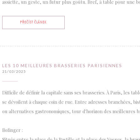
assiette, un geste, un futur plus goûtu. Bref, à table pour une b
((OTEVŘE SE V NOVÉM OKNĚ))
PŘEČÍST ČLÁNEK
LES 10 MEILLEURES BRASSERIES PARISIENNES
21/03/2025
Difficile de définir la capitale sans ses brasseries. À Paris, les t
se dévoilent à chaque coin de rue. Entre adresses branchées, bist
ou alternatives gastronomiques, tour d'horizon des meilleures br
Bofinger :
Située entre la place de la Bastille et la place des Vosges, la bras