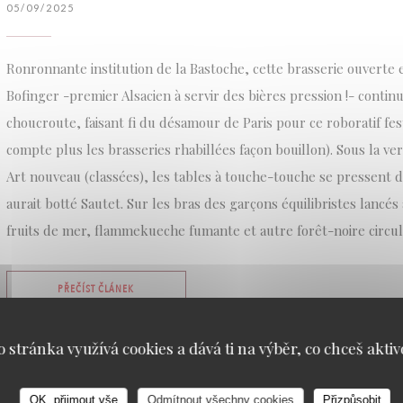
05/09/2025
Ronronnante institution de la Bastoche, cette brasserie ouverte 
Bofinger -premier Alsacien à servir des bières pression !- contin
choucroute, faisant fi du désamour de Paris pour ce roboratif fes
compte plus les brasseries rhabillées façon bouillon). Sous la ve
Art nouveau (classées), les tables à touche-touche se pressent
aurait botté Sautet. Sur les bras des garçons équilibristes lancés a
fruits de mer, flammekueche fumante et autre forêt-noire circule
((OTEVŘE SE V NOVÉM OKNĚ))
PŘEČÍST ČLÁNEK
o stránka využívá cookies a dává ti na výběr, co chceš aktiv
OK, přijmout vše
Odmítnout všechny cookies
Přizpůsobit