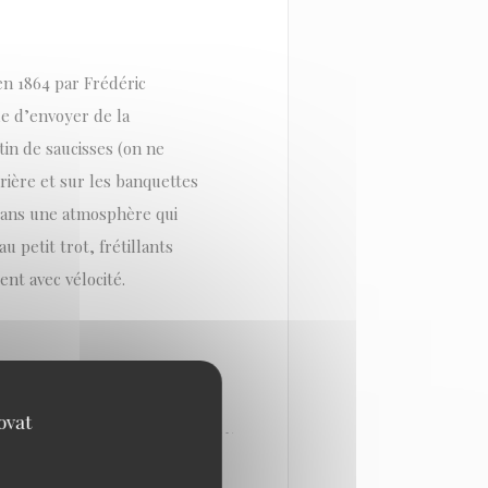
en 1864 par Frédéric
ue d’envoyer de la
tin de saucisses (on ne
rrière et sur les banquettes
 dans une atmosphère qui
u petit trot, frétillants
nt avec vélocité.
ovat