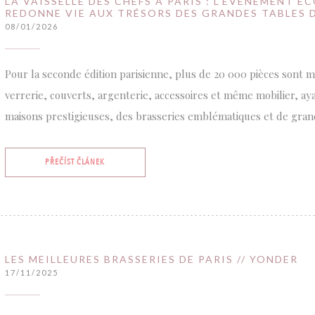
LA VAISSELLE DES CHEFS À PARIS : L’ÉVÉNEMENT É
REDONNE VIE AUX TRÉSORS DES GRANDES TABLES D
08/01/2026
Pour la seconde édition parisienne, plus de 20 000 pièces sont mis
verrerie, couverts, argenterie, accessoires et même mobilier, ay
maisons prestigieuses, des brasseries emblématiques et de gran
((OTEVŘE SE V NOVÉM OKNĚ))
PŘEČÍST ČLÁNEK
LES MEILLEURES BRASSERIES DE PARIS // YONDER
17/11/2025