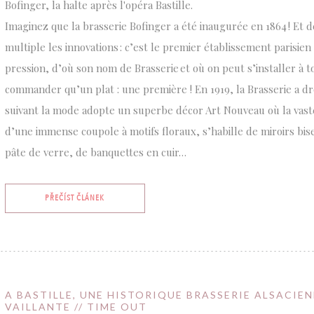
Bofinger, la halte après l'opéra Bastille.
Imaginez que la brasserie Bofinger a été inaugurée en 1864 ! Et d
multiple les innovations : c’est le premier établissement parisien 
pression, d’où son nom de Brasserie et où on peut s’installer à 
commander qu’un plat : une première ! En 1919, la Brasserie a dr
suivant la mode adopte un superbe décor Art Nouveau où la vast
d’une immense coupole à motifs floraux, s’habille de miroirs bis
pâte de verre, de banquettes en cuir…
((OTEVŘE SE V NOVÉM OKNĚ))
PŘEČÍST ČLÁNEK
A BASTILLE, UNE HISTORIQUE BRASSERIE ALSACIE
VAILLANTE // TIME OUT