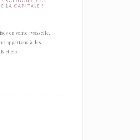
CO-SOLIDAIRE QUI
E LA CAPITALE !
es en vente : vaisselle,
ant appartenu à des
ds chefs.