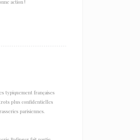
onne action !
ables typiquement françaises
rots plus confidentielles
asseries parisiennes.
serie Bofinger fait partie