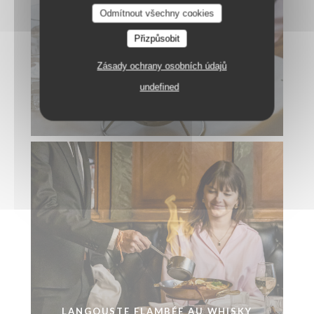
Odmítnout všechny cookies
Přizpůsobit
Zásady ochrany osobních údajů
undefined
FILET DE BŒUF CHÂTEAUBRIAND
FLAMBÉ AU POIVRE VERT
LANGOUSTE FLAMBÉE AU WHISKY