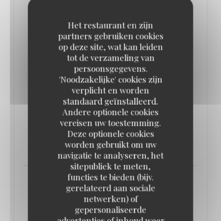
institution parisienne, la brasserie Bofinger !
Het restaurant en zijn
partners gebruiken cookies
Revivez l'émission et plongez dans les coulisses de
op deze site, wat kan leiden
l’une de nos plus belles brasseries de Paris.
tot de verzameling van
persoonsgegevens.
'Noodzakelijke' cookies zijn
Bravo à notre directeur Sebastien Burdino, à notre
verplicht en worden
Chef Georges Belondrade et à leurs équipes pour
standaard geïnstalleerd.
ce superbe travail au quotidien.
Andere optionele cookies
vereisen uw toestemming.
Deze optionele cookies
((OPENT IN EEN NIEUW VENSTER))
LEES HET ARTIKEL
worden gebruikt om uw
navigatie te analyseren, het
sitepubliek te meten,
functies te bieden (bijv.
gerelateerd aan sociale
netwerken) of
gepersonaliseerde
advertenties of inhoud weer