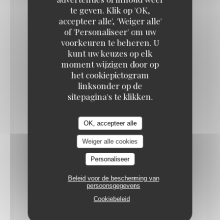
te geven. Klik op 'OK,
accepteer alle', 'Weiger alle'
of 'Personaliseer' om uw
voorkeuren te beheren. U
kunt uw keuzes op elk
moment wijzigen door op
het cookiepictogram
CES BRASSERIES INCONTOURNABLES QUI
linksonder op de
FONT LA FIERTÉ DE PARIS !
sitepagina's te klikken.
20/01/2025
OK, accepteer alle
Paris regorge de brasseries incontournables,
mêlant tradition, convivialité et un brun de
Weiger alle cookies
désinvolture. Voici une sélection des meilleures
Personaliseer
adresses pour savourer la cuisine française dans
Beleid voor de bescherming van
une ambiance authentique et chaleureuse.
persoonsgegevens
Cookiebeleid
Bofinger : l’Alsace au cœur de Paris