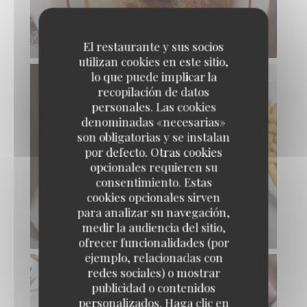
VOL-AU-VENT BOFINGER
El restaurante y sus socios
utilizan cookies en este sitio,
lo que puede implicar la
recopilación de datos
personales. Las cookies
denominadas «necesarias»
son obligatorias y se instalan
por defecto. Otras cookies
opcionales requieren su
consentimiento. Estas
cookies opcionales sirven
para analizar su navegación,
medir la audiencia del sitio,
TARTARE DE BŒUF DE RACE NORMANDE
ofrecer funcionalidades (por
ejemplo, relacionadas con
redes sociales) o mostrar
publicidad o contenidos
personalizados. Haga clic en