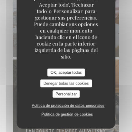
'Aceptar todo', 'Rechazar
todo' o 'Personalizar' para
gestionar sus preferencias.
Puede cambiar sus opciones
en cualquier momento
haciendo clic en el icono de
FILET DE BŒUF CHÂTEAUBRIAND
cookie en la parte inferior
FLAMBÉ AU POIVRE VERT
izquierda de las páginas del
sitio.
OK, aceptar todas
Denegar todas las cookies
Personalizar
Política de protección de datos personales
Política de gestión de cookies
LANGOUSTE FLAMBÉE AU WHISKY