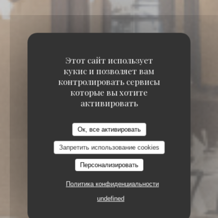
Этот сайт использует
кукис и позволяет вам
контролировать сервисы
которые вы хотите
активировать
Ок, все активировать
Запретить использование cookies
Персонализировать
5-7, RUE DE LA BASTILLE 75004 PARIS
Политика конфиденциальности
undefined