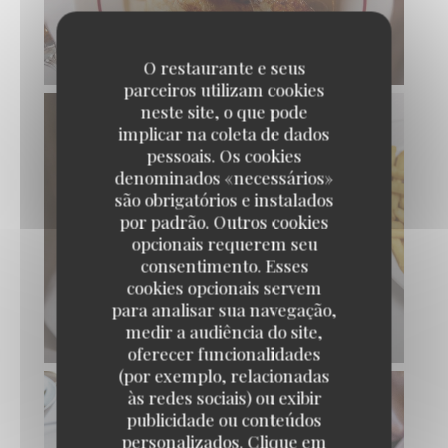
VOL-AU-VENT BOFINGER
O restaurante e seus
parceiros utilizam cookies
neste site, o que pode
implicar na coleta de dados
pessoais. Os cookies
denominados «necessários»
são obrigatórios e instalados
por padrão. Outros cookies
opcionais requerem seu
consentimento. Esses
cookies opcionais servem
para analisar sua navegação,
medir a audiência do site,
TARTARE DE BŒUF DE RACE NORMANDE
oferecer funcionalidades
(por exemplo, relacionadas
às redes sociais) ou exibir
publicidade ou conteúdos
personalizados. Clique em