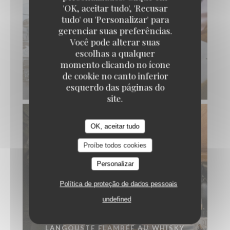
'OK, aceitar tudo', 'Recusar
tudo' ou 'Personalizar' para
gerenciar suas preferências.
Você pode alterar suas
escolhas a qualquer
momento clicando no ícone
FILET DE BŒUF CHÂTEAUBRIAND
de cookie no canto inferior
FLAMBÉ AU POIVRE VERT
esquerdo das páginas do
site.
OK, aceitar tudo
Proíbe todos cookies
Personalizar
Política de proteção de dados pessoais
undefined
LANGOUSTE FLAMBÉE AU WHISKY